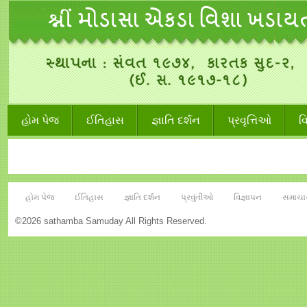
હોમ પેજ
ઈતિહાસ
જ્ઞાતિ દર્શન
પ્રવૃત્તિઓ
વ
હોમ પેજ
ઈતિહાસ
જ્ઞાતિ દર્શન
પ્રવુંતીઓ
વિજ્ઞાપન
સમાચા
©2026 sathamba Samuday All Rights Reserved.