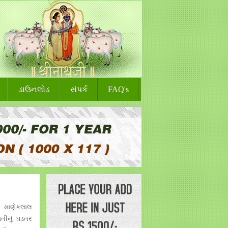
ડાઉનલોડ
સંપર્ક
FAQ's
ી માણેકલાલ
ાતીનું ઘડતર