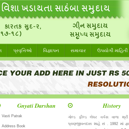
શન
પ્રવૃત્તિઓ
વિજ્ઞાપન
સમાચાર
ઉપયોગી માહિતી
Gnyati Darshan
History
Vasti Patrak
ગોલ્ડ ફીલ્ડ લેધર વર્કસ વાળા શ્ર
પ્રાણજીવનદાસ શાહે સં . 1992 માં જ્ઞ
Address Book