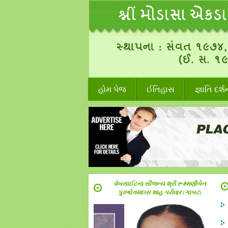
હોમ પેજ
ઈતિહાસ
જ્ઞાતિ દર્
વેબસાઈટના સૌજન્ય શ્રી રૂક્ષ્મણીબેન
પુરુષોત્તમદાસ શાહ પરીવાર (ગાબટ)