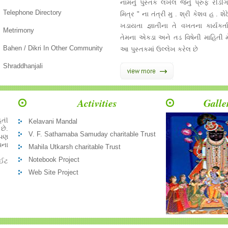
નામનું પુસ્તક લખેલ જેનું પ્રુફ રીડી
Telephone Directory
મિત્ર " ના તંત્રી મુ . શ્રી કેશવ હ . શેઠે
ખડાયતા જ્ઞાતીના તે વખતના કાર્યકર્
Metrimony
તેમના એકડા અને તડ વિષેની માહિતી મ
Bahen / Dikri In Other Community
આ પુસ્તકમાં ઉલ્લેખ કરેલ છે
Shraddhanjali
Activities
Galle
યેલ
િતી
છે.
Kelavani Mandal
 પણ
V. F. Sathamaba Samuday charitable Trust
પના
Mahila Utkarsh charitable Trust
ાઈટ
Notebook Project
..
Web Site Project