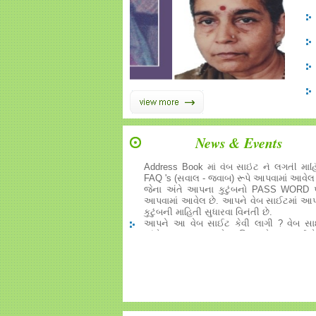
News & Events
SCABY GROUP ધ્વારા વિતરણ થ
Address Book માં વેબ સાઈટ ને લગતી માહ
FAQ 's (સવાલ - જવાબ) રૂપે આપવામાં આવેલ 
જેના અંતે આપના કુટુંબનો PASS WORD
આપવામાં આવેલ છે. આપને વેબ સાઈટમાં આ
કુટુંબની માહિતી સુધારવા વિનંતી છે.
આપને આ વેબ સાઈટ કેવી લાગી ? વેબ સ
અંગેના આપના સૂચનો/અભિપ્રાયો આવકાર્ય છે