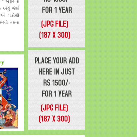
ંગ " ખડાયતા
 કરેલું જેમાં
તાઓ પાસેથી
ેળવી તેમના
ry