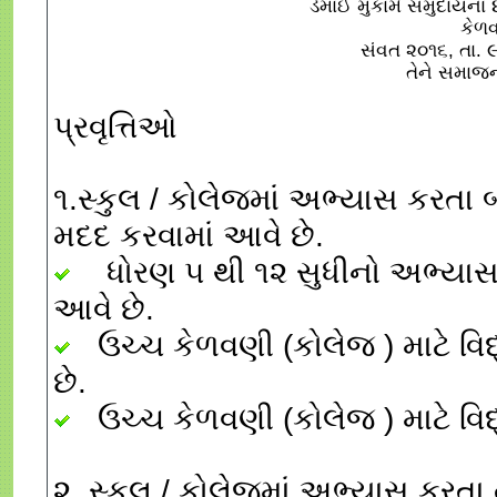
ડેમાઈ મુકામે સમુદાયના
કેળવ
સંવત ૨૦૧૬, તા. 
તેને સમાજ
પ્રવૃત્તિઓ
૧.સ્કુલ / કોલેજમાં અભ્યાસ કરતા બ
મદદ કરવામાં આવે છે.
ધોરણ ૫ થી ૧૨ સુધીનો અભ્યાસ ક
આવે છે.
ઉચ્ચ કેળવણી (કોલેજ ) માટે વિદ્
છે.
ઉચ્ચ કેળવણી (કોલેજ ) માટે વિદ
૨. સ્કુલ / કોલેજમાં અભ્યાસ કરતા