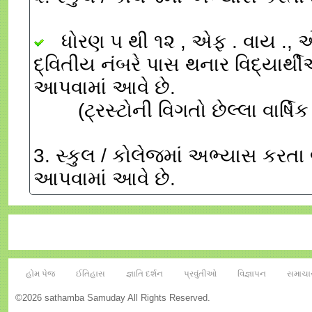
ધોરણ ૫ થી ૧૨ , એફ . વાય ., એસ.
દ્વિતીય નંબરે પાસ થનાર વિદ્યાર્થી
આપવામાં આવે છે.
(ટ્રસ્ટોની વિગતો છેલ્લા વાર્ષિક
3. સ્કુલ / કોલેજમાં અભ્યાસ કરતા 
આપવામાં આવે છે.
હોમ પેજ
ઈતિહાસ
જ્ઞાતિ દર્શન
પ્રવુંતીઓ
વિજ્ઞાપન
સમાચા
©2026 sathamba Samuday All Rights Reserved.