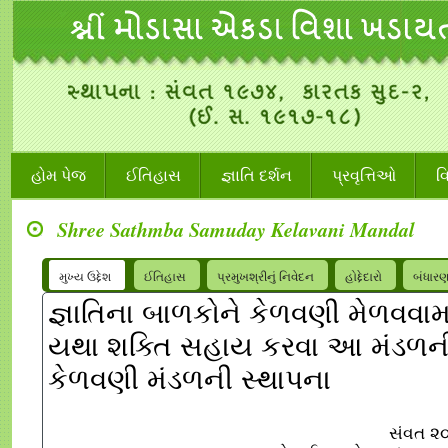
હોમ પેજ
ઈતિહાસ
જ્ઞાતિ દર્શન
પ્રવૃત્તિઓ
વ
Shree Sathmba Samuday Kelavani Mandal
મુખ્ય ઉદ્દેશ
ઈતિહાસ
પ્રમુખશ્રીનું નિવેદન
હોદ્દેદારો
બંધાર
જ્ઞાતિના બાળકોને કેળવણી મેળવવા
યથા શક્તિ સહાય કરવા આ મંડળની 
કેળવણી મંડળની સ્થાપના
સંવત ૨૦